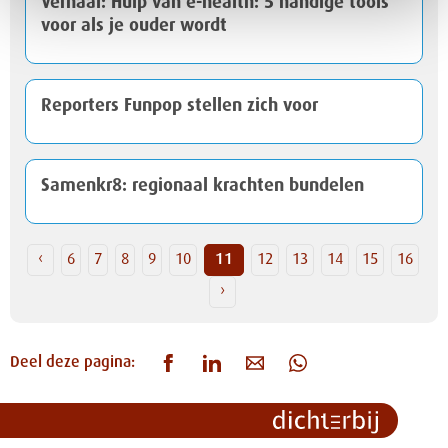
Verhaal: Hulp van e-health: 5 handige tools
voor als je ouder wordt
Reporters Funpop stellen zich voor
Samenkr8: regionaal krachten bundelen
‹
6
7
8
9
10
11
12
13
14
15
16
›
Deel deze pagina: