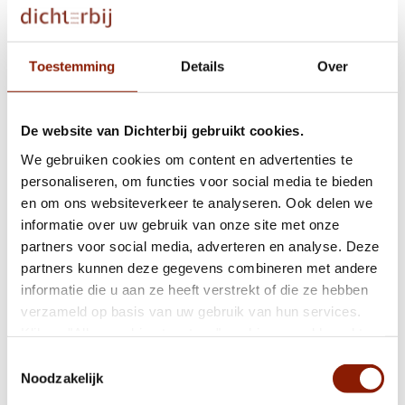
Bewoonster Dichterbij schrijft boek over haar
leven
Toestemming
Details
Over
UPDATE: Vermiste bewoner is weer terecht
De website van Dichterbij gebruikt cookies.
We gebruiken cookies om content en advertenties te
personaliseren, om functies voor social media te bieden
Podcast over social media gebruik onder
jongeren met een LVB
en om ons websiteverkeer te analyseren. Ook delen we
informatie over uw gebruik van onze site met onze
partners voor social media, adverteren en analyse. Deze
partners kunnen deze gegevens combineren met andere
Kwaliteitsrapport en bestuursverslag 2022
informatie die u aan ze heeft verstrekt of die ze hebben
online
verzameld op basis van uw gebruik van hun services.
Klik op "Alles cookies toestaan" om hiermee akkoord te
gaan. Wilt u liever geen cookies, klik dan op "weigeren".
Toestemmingsselectie
Heleen Engelen nieuw lid raad van toezicht
Op onze
privacypagina
kunt u meer lezen over onze
Noodzakelijk
cookies en via de cookie-instellingen button linksonder op