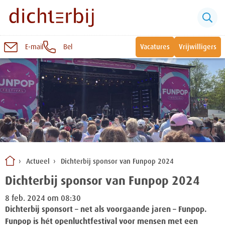
E-mail
Bel
Vacatures
Vrijwilligers
Naar
inhoud
Sluiten
Snel naar:
Wonen bij Dichterbij
Zinvolle dagbesteding
Actueel
Dichterbij sponsor van Funpop 2024
Vrije dagbestedingsplekken
Dichterbij sponsor van Funpop 2024
8 feb. 2024 om 08:30
Dichterbij sponsort – net als voorgaande jaren – Funpop.
Funpop is hét openluchtfestival voor mensen met een