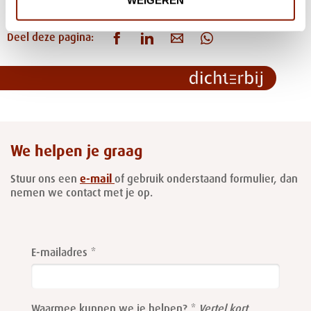
WEIGEREN
Deel deze pagina:
We helpen je graag
Stuur ons een
e-mail
of gebruik onderstaand formulier, dan
nemen we contact met je op.
Leave
this
E-mailadres
field
blank
Waarmee kunnen we je helpen?
Vertel kort