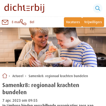
E-mail
Bel
Vacatures
Vrijwilligers
Naar
inhoud
Sluiten
Snel naar:
Wonen bij Dichterbij
Zinvolle dagbesteding
Actueel
Samenkr8: regionaal krachten bundelen
Vrije dagbestedingsplekken
Samenkr8: regionaal krachten
bundelen
7 apr. 2023 om 09:55