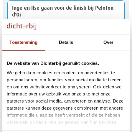
Inge en Ilse gaan voor de finish bij Peloton
d'Or
Risselthof in Horst officieel geopend
Toestemming
Details
Over
Dichterbij ontvangt NEN 7510-certificaat
De website van Dichterbij gebruikt cookies.
We gebruiken cookies om content en advertenties te
personaliseren, om functies voor social media te bieden
Fijn wonen begint met elkaar weten te
en om ons websiteverkeer te analyseren. Ook delen we
vinden
informatie over uw gebruik van onze site met onze
partners voor social media, adverteren en analyse. Deze
partners kunnen deze gegevens combineren met andere
informatie die u aan ze heeft verstrekt of die ze hebben
Nationaal Hitteplan actief
verzameld op basis van uw gebruik van hun services.
Klik op "Alles cookies toestaan" om hiermee akkoord te