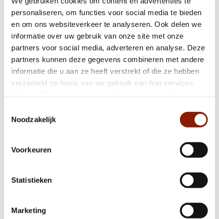
We gebruiken cookies om content en advertenties te
personaliseren, om functies voor social media te bieden
en om ons websiteverkeer te analyseren. Ook delen we
Terugblik bijeenkomst over ‘Veilige Grond’
informatie over uw gebruik van onze site met onze
partners voor social media, adverteren en analyse. Deze
partners kunnen deze gegevens combineren met andere
Stem jij ook op 29 oktober?
informatie die u aan ze heeft verstrekt of die ze hebben
verzameld op basis van uw gebruik van hun services.
Klik op "Alles cookies toestaan" om hiermee akkoord te
Theatervoorstelling OFFLINE van De
gaan. Wilt u liever geen cookies, klik dan op "weigeren".
Toestemmingsselectie
Verbeelding in Theater Markant
Op onze
privacypagina
kunt u meer lezen over onze
Noodzakelijk
cookies en via de cookie-instellingen button linksonder op
onze website kan je je toestemming op elk moment
Voorkeuren
wijzigen.
Verkiezingen: alles over stemmen
Statistieken
“Voeding raakt álles”
Marketing