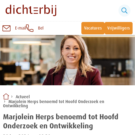
E-mail
Bel
Vacatures
Vrijwilligers
Naar
inhoud
Sluiten
Snel naar:
Wonen bij Dichterbij
Zinvolle dagbesteding
Actueel
Marjolein Herps benoemd tot Hoofd Onderzoek en
Vrije dagbestedingsplekken
Ontwikkeling
Marjolein Herps benoemd tot Hoofd
Onderzoek en Ontwikkeling