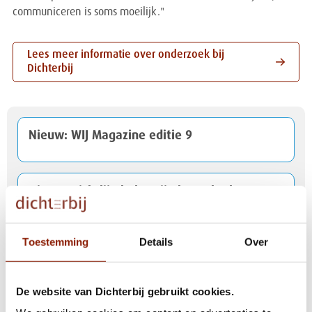
communiceren is soms moeilijk."
Lees meer informatie over onderzoek bij
Dichterbij
Nieuw: WIJ Magazine editie 9
Nieuwe richtlijn helpt pijn beter herkennen
bij mensen met een verstandelijke
beperking
Toestemming
Details
Over
VWS-minister Bruijn op bezoek bij
De website van Dichterbij gebruikt cookies.
MooiMaasvallei