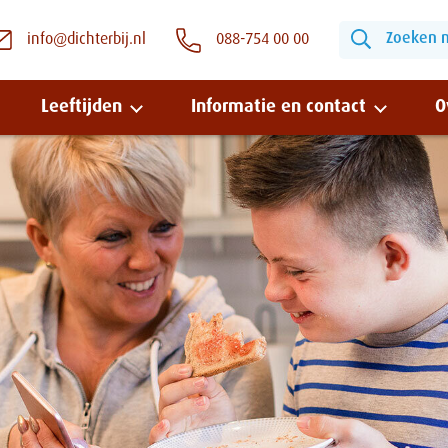
Zoeken na
info@dichterbij.nl
088-754 00 00
Leeftijden
Informatie en contact
O
Snel naar:
Wonen bij Dichterbij
Zinvolle dagbesteding
Vrije dagbestedingsplekken