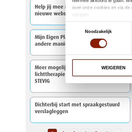
hiermee akkoord te gaan. Wil
Help jij mee met het testen van onze
over onze cookies en via de 
nieuwe website?
wijzigen.
Toestemmingsselectie
Noodzakelijk
Mijn Eigen Plan: van handige app naar
andere manier van werken
Meer mogelijkheden voor
WEIGEREN
lichttherapie binnen Dichterbij en
STEVIG
Dichterbij start met spraakgestuurd
verslagleggen