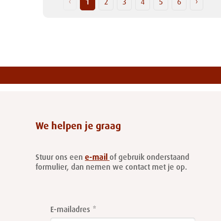
‹
1
2
3
4
5
6
›
We helpen je graag
Stuur ons een
e-mail
of gebruik onderstaand
formulier, dan nemen we contact met je op.
Leave
this
E-mailadres
field