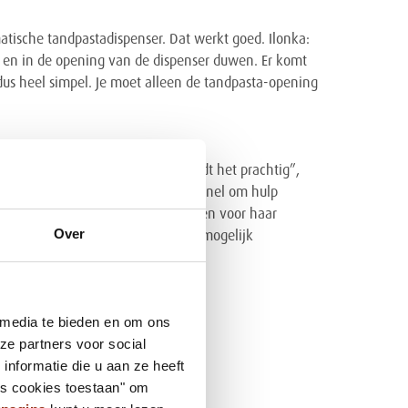
atische tandpastadispenser. Dat werkt goed. Ilonka:
en in de opening van de dispenser duwen. Er komt
dus heel simpel. Je moet alleen de tandpasta-opening
 is minder snel leeg. “Marijke vindt het prachtig”,
ouden.” En alhoewel Marijke niet snel om hulp
we ook een dispenser kunnen regelen voor haar
Over
 helpen Marijke graag om zoveel mogelijk
 media te bieden en om ons
ze partners voor social
nformatie die u aan ze heeft
es cookies toestaan" om