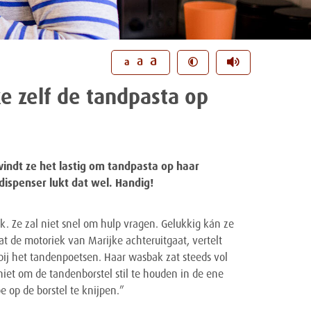
a
a
a
e zelf de tandpasta op
vindt ze het lastig om tandpasta op haar
ispenser lukt dat wel. Handig!
jk. Ze zal niet snel om hulp vragen. Gelukkig kán ze
t de motoriek van Marijke achteruitgaat, vertelt
bij het tandenpoetsen. Haar wasbak zat steeds vol
iet om de tandenborstel stil te houden in de ene
 op de borstel te knijpen.”