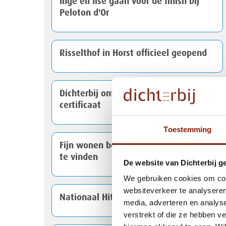
Inge en Ilse gaan voor de finish bij
Peloton d'Or
Risselthof in Horst officieel geopend
Dichterbij ontvangt NEN 7510-
certificaat
Toestemming
Fijn wonen begint met elkaar weten
te vinden
De website van Dichterbij g
We gebruiken cookies om cont
websiteverkeer te analyseren
Nationaal Hitteplan actief
media, adverteren en analys
verstrekt of die ze hebben v