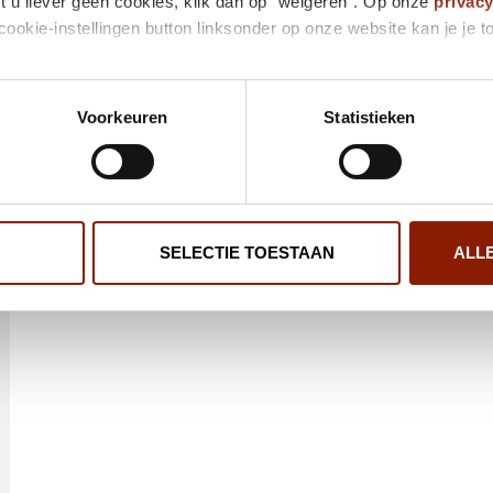
t u liever geen cookies, klik dan op "weigeren". Op onze
privac
cookie-instellingen button linksonder op onze website kan je j
Voorkeuren
Statistieken
SELECTIE TOESTAAN
ALL