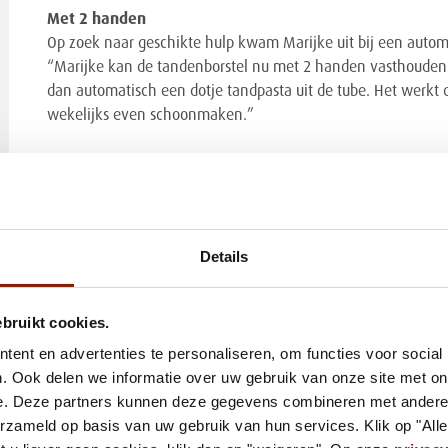
Met 2 handen
Op zoek naar geschikte hulp kwam Marijke uit bij een autom
“Marijke kan de tandenborstel nu met 2 handen vasthouden 
dan automatisch een dotje tandpasta uit de tube. Het werkt 
wekelijks even schoonmaken.”
Shampoo
Door de dispenser blijft de wastafel lekker schoon. En de tube
zegt Ilonka. “Omdat het haar écht helpt om eigen regie te h
vraagt, heeft ze dat nu wél gedaan. “Ze heeft gevraagd of 
Details
shampoo en douchegel. Daar gaan we zeker naar kijken. We
zelfstandig te blijven doen.”
ebruikt cookies.
ent en advertenties te personaliseren, om functies voor social
. Ook delen we informatie over uw gebruik van onze site met on
e. Deze partners kunnen deze gegevens combineren met andere i
erzameld op basis van uw gebruik van hun services. Klik op "All