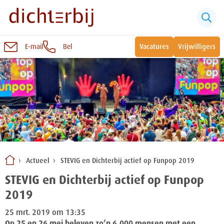
E-mail
Bel
Vacatures
Vrijwilligers
Naar
inhoud
Sluiten
Snel naar:
Wonen bij Dichterbij
Zinvolle dagbesteding
Actueel
STEVIG en Dichterbij actief op Funpop 2019
Vrije dagbestedingsplekken
STEVIG en Dichterbij actief op Funpop
2019
25 mrt. 2019 om 13:35