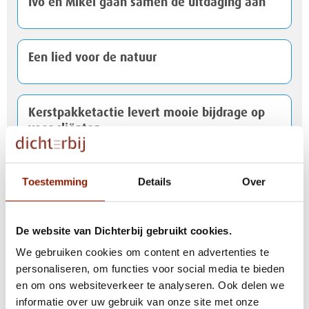
Ivo en Mikel gaan samen de uitdaging aan
Een lied voor de natuur
Kerstpakketactie levert mooie bijdrage op
voor cliënten
Toestemming
Details
Over
Inge en Ilse gaan voor de finish bij Peloton
d'Or
De website van Dichterbij gebruikt cookies.
We gebruiken cookies om content en advertenties te
Risselthof in Horst officieel geopend
personaliseren, om functies voor social media te bieden
en om ons websiteverkeer te analyseren. Ook delen we
informatie over uw gebruik van onze site met onze