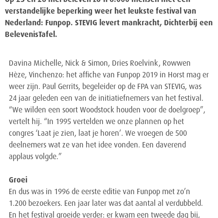
Op 25 en 26 mei beleven zo’n 6.000 mensen met een
verstandelijke beperking weer het leukste festival van
Nederland: Funpop. STEVIG levert mankracht, Dichterbij een
BelevenisTafel.
Davina Michelle, Nick & Simon, Dries Roelvink, Rowwen
Hèze, Vinchenzo: het affiche van Funpop 2019 in Horst mag er
weer zijn. Paul Gerrits, begeleider op de FPA van STEVIG, was
24 jaar geleden een van de initiatiefnemers van het festival.
“We wilden een soort Woodstock houden voor de doelgroep”,
vertelt hij. “In 1995 vertelden we onze plannen op het
congres ‘Laat je zien, laat je horen’. We vroegen de 500
deelnemers wat ze van het idee vonden. Een daverend
applaus volgde.”
Groei
En dus was in 1996 de eerste editie van Funpop met zo’n
1.200 bezoekers. Een jaar later was dat aantal al verdubbeld.
En het festival groeide verder: er kwam een tweede dag bij,