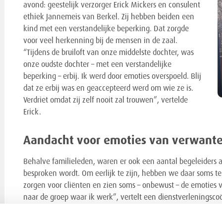
avond: geestelijk verzorger Erick Mickers en consulent
ethiek Jannemeis van Berkel. Zij hebben beiden een
kind met een verstandelijke beperking. Dat zorgde
voor veel herkenning bij de mensen in de zaal.
“Tijdens de bruiloft van onze middelste dochter, was
onze oudste dochter – met een verstandelijke
beperking – erbij. Ik werd door emoties overspoeld. Blij
dat ze erbij was en geaccepteerd werd om wie ze is.
Verdriet omdat zij zelf nooit zal trouwen”, vertelde
Erick.
Aandacht voor emoties van verwant
Behalve familieleden, waren er ook een aantal begeleiders 
besproken wordt. Om eerlijk te zijn, hebben we daar soms te
zorgen voor cliënten en zien soms – onbewust – de emoties 
naar de groep waar ik werk”, vertelt een dienstverleningscoör
“Vraag eens hoe het met iemand gaat. Vanuit oprechte intere
als het even niet goed gaat. Je hoeft daar niets mee. Alleen l