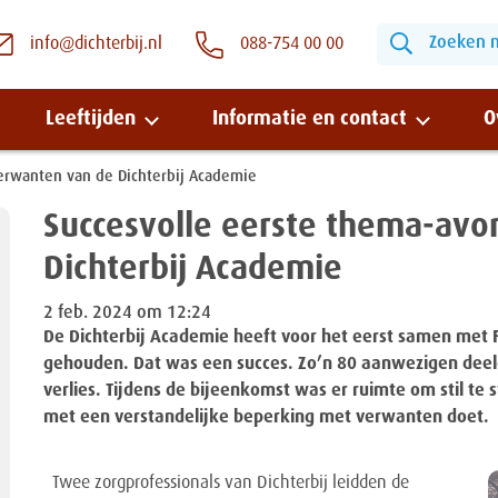
Zoeken na
info@dichterbij.nl
088-754 00 00
Leeftijden
Informatie en contact
O
erwanten van de Dichterbij Academie
Succesvolle eerste thema-avo
Snel naar:
Dichterbij Academie
Wonen bij Dichterbij
2 feb. 2024 om 12:24
De Dichterbij Academie heeft voor het eerst samen met 
Zinvolle dagbesteding
gehouden. Dat was een succes. Zo’n 80 aanwezigen dee
verlies. Tijdens de bijeenkomst was er ruimte om stil te 
Vrije dagbestedingsplekken
met een verstandelijke beperking met verwanten doet.
Twee zorgprofessionals van Dichterbij leidden de