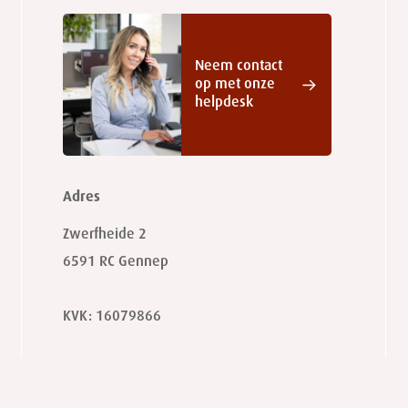
Neem contact
op met onze
helpdesk
Adres
Zwerfheide 2
6591 RC
Gennep
KVK: 16079866