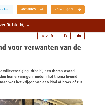
ar...
Vacatures
Vrijwilligers
ver Dichterbij
Sluiten
a
a
a
nd voor verwanten van de
Familievereniging Dicht-bij een thema-avond
lden hun ervaringen rondom het thema levend
staan wat het krijgen van een kind of broer of zus