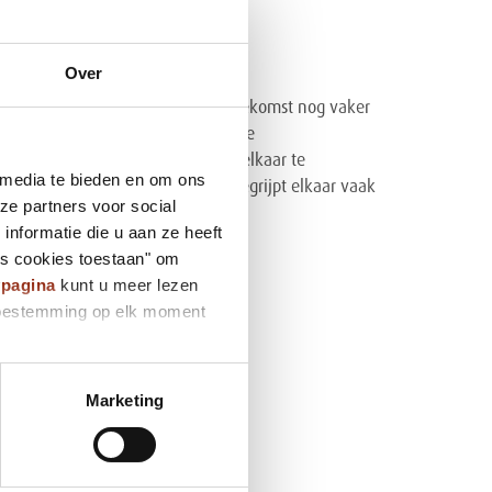
Over
r medewerkers, maar wil in de toekomst nog vaker
Familievereniging Dicht-bij
. Ook de
 kan het heel waardevol zijn om elkaar te
 media te bieden en om ons
rkenning in elkaars verhaal. Je begrijpt elkaar vaak
ze partners voor social
nformatie die u aan ze heeft
es cookies toestaan" om
ypagina
kunt u meer lezen
e toestemming op elk moment
Marketing