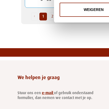
WEIGEREN
‹
1
2
3
4
5
6
›
We helpen je graag
Stuur ons een
e-mail
of gebruik onderstaand
formulier, dan nemen we contact met je op.