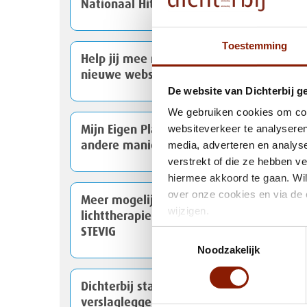
Nationaal Hitteplan actief
Toestemming
Help jij mee met het testen van onze
nieuwe website?
De website van Dichterbij g
We gebruiken cookies om cont
websiteverkeer te analyseren
Mijn Eigen Plan: van handige app naar
media, adverteren en analys
andere manier van werken
verstrekt of die ze hebben v
hiermee akkoord te gaan. Wil
over onze cookies en via de 
Meer mogelijkheden voor
wijzigen.
lichttherapie binnen Dichterbij en
STEVIG
Toestemmingsselectie
Noodzakelijk
Dichterbij start met spraakgestuurd
verslagleggen