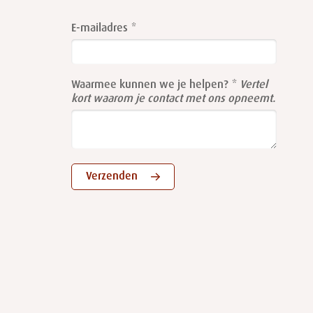
Leave
this
E-mailadres
field
blank
Waarmee kunnen we je helpen?
Vertel
kort waarom je contact met ons opneemt.
Verzenden