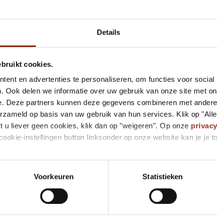
Samenwerking familievereniging
Details
De Dichterbij Academie houdt regelmatig bijeenkomsten voo
thema-avonden voor verwanten organiseren samen met de
ebruikt cookies.
Familievereniging ziet daar meerwaarde in. “Voor verwanten
ent en advertenties te personaliseren, om functies voor social
ontmoeten en ervaringen te delen. Je vindt vaak snel veel he
. Ook delen we informatie over uw gebruik van onze site met on
snel”, zegt vice voorzitter Truce van den Berg.
e. Deze partners kunnen deze gegevens combineren met andere i
erzameld op basis van uw gebruik van hun services. Klik op "All
Lees meer over levend verlies
t u liever geen cookies, klik dan op "weigeren". Op onze
privac
cookie-instellingen button linksonder op onze website kan je j
Voorkeuren
Statistieken