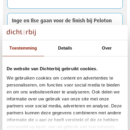
Inge en Ilse gaan voor de finish bij Peloton
d'Or
Toestemming
Details
Over
Risselthof in Horst officieel geopend
De website van Dichterbij gebruikt cookies.
Dichterbij ontvangt NEN 7510-certificaat
We gebruiken cookies om content en advertenties te
personaliseren, om functies voor social media te bieden
en om ons websiteverkeer te analyseren. Ook delen we
Fijn wonen begint met elkaar weten te
informatie over uw gebruik van onze site met onze
vinden
partners voor social media, adverteren en analyse. Deze
partners kunnen deze gegevens combineren met andere
informatie die u aan ze heeft verstrekt of die ze hebben
verzameld op basis van uw gebruik van hun services.
Nationaal Hitteplan actief