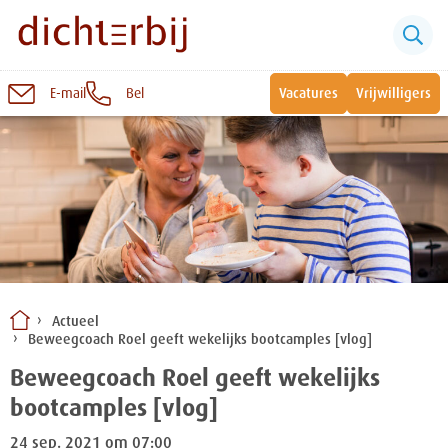
E-mail
Bel
Vacatures
Vrijwilligers
Naar
inhoud
Sluiten
Snel naar:
Wonen bij Dichterbij
Zinvolle dagbesteding
Actueel
Beweegcoach Roel geeft wekelijks bootcamples [vlog]
Vrije dagbestedingsplekken
Beweegcoach Roel geeft wekelijks
bootcamples [vlog]
24 sep. 2021 om 07:00