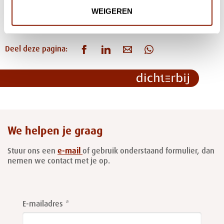
WEIGEREN
‹
1
2
3
4
5
6
›
Deel deze pagina:
We helpen je graag
Stuur ons een
e-mail
of gebruik onderstaand formulier, dan
nemen we contact met je op.
Leave
this
E-mailadres
field