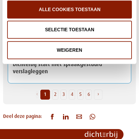
Mijn Eigen Plan: van handige app naar
andere manier van werken
ALLE COOKIES TOESTAAN
SELECTIE TOESTAAN
Meer mogelijkheden voor lichttherapie
binnen Dichterbij en STEVIG
WEIGEREN
Dichterbij start met spraakgestuurd
verslagleggen
‹
1
2
3
4
5
6
›
Deel deze pagina: