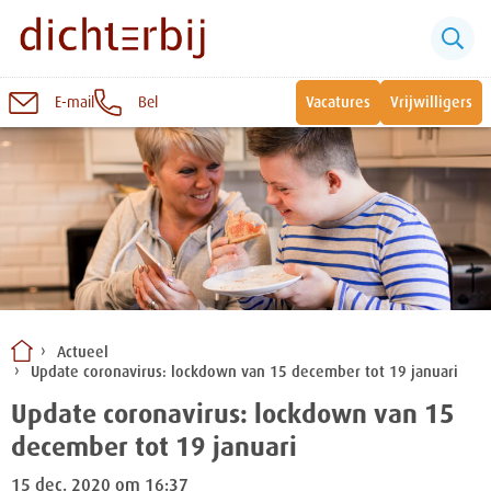
E-mail
Bel
Vacatures
Vrijwilligers
Naar
inhoud
Sluiten
Snel naar:
Wonen bij Dichterbij
Zinvolle dagbesteding
Actueel
Update coronavirus: lockdown van 15 december tot 19 januari
Vrije dagbestedingsplekken
Update coronavirus: lockdown van 15
december tot 19 januari
15 dec. 2020 om 16:37