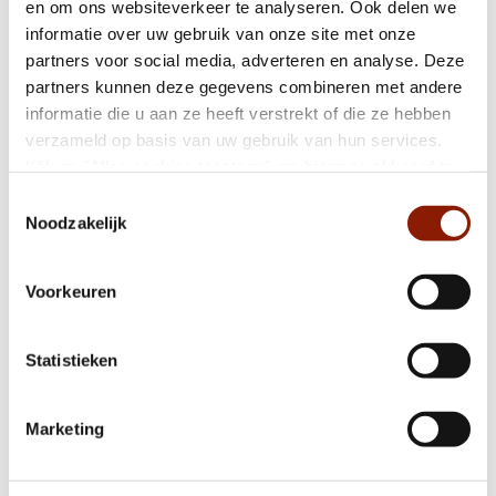
Risselthof in Horst officieel geopend
en om ons websiteverkeer te analyseren. Ook delen we
informatie over uw gebruik van onze site met onze
partners voor social media, adverteren en analyse. Deze
partners kunnen deze gegevens combineren met andere
Dichterbij ontvangt NEN 7510-certificaat
informatie die u aan ze heeft verstrekt of die ze hebben
verzameld op basis van uw gebruik van hun services.
Klik op "Alles cookies toestaan" om hiermee akkoord te
Fijn wonen begint met elkaar weten te
gaan. Wilt u liever geen cookies, klik dan op "weigeren".
Toestemmingsselectie
vinden
Op onze
privacypagina
kunt u meer lezen over onze
Noodzakelijk
cookies en via de cookie-instellingen button linksonder op
onze website kan je je toestemming op elk moment
Voorkeuren
Nationaal Hitteplan actief
wijzigen.
Statistieken
Help jij mee met het testen van onze nieuwe
website?
Marketing