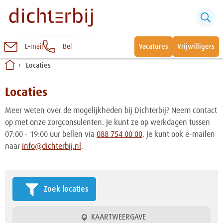
E-mail
Bel
Vacatures
Vrijwilligers
Naar
Locaties
inhoud
Sluiten
Snel naar:
Locaties
Meer weten over de mogelijkheden bij Dichterbij? Neem contact
Wonen bij Dichterbij
op met onze zorgconsulenten. Je kunt ze op werkdagen tussen
07:00 - 19:00 uur bellen via
088 754 00 00
. Je kunt ook e-mailen
naar
info@dichterbij.nl
.
Zinvolle dagbesteding
Vrije dagbestedingsplekken
Zoek locaties
KAARTWEERGAVE