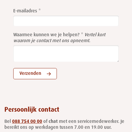
Leave
this
E-mailadres
field
blank
Waarmee kunnen we je helpen?
Vertel kort
waarom je contact met ons opneemt.
Verzenden
Persoonlijk contact
Bel
088 754 00 00
of
chat
met een servicemedewerker. Je
bereikt ons op werkdagen tussen 7.00 en 19.00 uur.