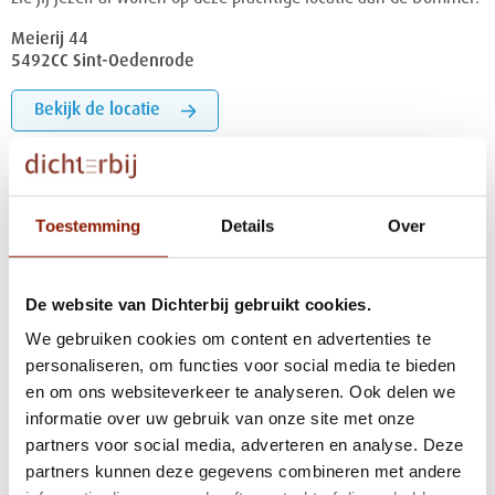
Meierij 44
5492CC Sint-Oedenrode
Bekijk de locatie
Toestemming
Details
Over
De website van Dichterbij gebruikt cookies.
We gebruiken cookies om content en advertenties te
personaliseren, om functies voor social media te bieden
en om ons websiteverkeer te analyseren. Ook delen we
SINT-OEDENRODE
informatie over uw gebruik van onze site met onze
Meierij A1 en A101
partners voor social media, adverteren en analyse. Deze
Midden in het centrum én vlak bij de Dommel: hoe mooi kun je
partners kunnen deze gegevens combineren met andere