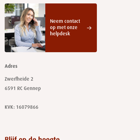
Neem contact
op met onze
helpdesk
Adres
Zwerfheide 2
6591 RC
Gennep
KVK: 16079866
Blijf op de hoogte