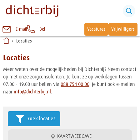
E-mail
Bel
Vacatures
Vrijwilligers
Naar
Locaties
inhoud
Sluiten
Snel naar:
Locaties
Meer weten over de mogelijkheden bij Dichterbij? Neem contact
Wonen bij Dichterbij
op met onze zorgconsulenten. Je kunt ze op werkdagen tussen
07:00 - 19:00 uur bellen via
088 754 00 00
. Je kunt ook e-mailen
naar
info@dichterbij.nl
.
Zinvolle dagbesteding
Vrije dagbestedingsplekken
Zoek locaties
KAARTWEERGAVE