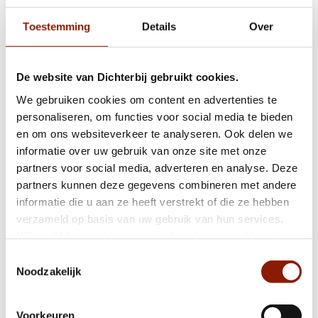
VEGHEL
Toestemming
Details
Over
Koolenkampenstraat
Als jij goede ondersteuning krijgt, kun je meer zelf doen. Zullen
we daar samen voor gaan?
De website van Dichterbij gebruikt cookies.
Koolenkampenstraat 1
We gebruiken cookies om content en advertenties te
5461CC Veghel
personaliseren, om functies voor social media te bieden
en om ons websiteverkeer te analyseren. Ook delen we
Bekijk de locatie
informatie over uw gebruik van onze site met onze
partners voor social media, adverteren en analyse. Deze
partners kunnen deze gegevens combineren met andere
informatie die u aan ze heeft verstrekt of die ze hebben
verzameld op basis van uw gebruik van hun services.
Klik op "Alles cookies toestaan" om hiermee akkoord te
gaan. Wilt u liever geen cookies, klik dan op "weigeren".
Toestemmingsselectie
Op onze
privacypagina
kunt u meer lezen over onze
Noodzakelijk
cookies en via de cookie-instellingen button linksonder op
onze website kan je je toestemming op elk moment
Voorkeuren