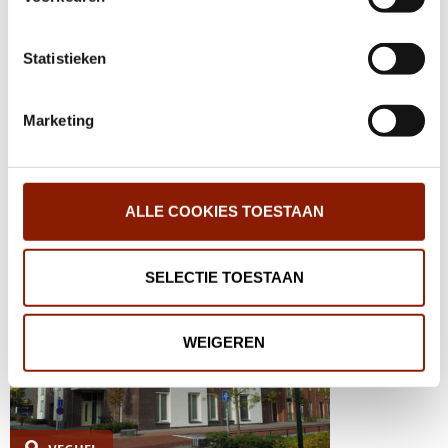
VEGHEL
wijzigen.
Ons Boerderijke
Statistieken
Drie dagen per week heerlijk ontspannen en genieten van wat
het platteland te bieden heeft. Dat wil jij vast ook!
Marketing
De Kuilen 19
5466PN Veghel
Bekijk de locatie
ALLE COOKIES TOESTAAN
SELECTIE TOESTAAN
WEIGEREN