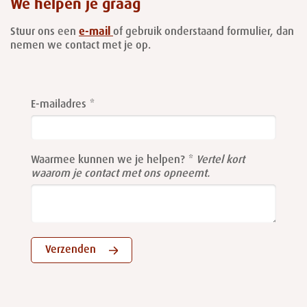
We helpen je graag
Stuur ons een
e-mail
of gebruik onderstaand formulier, dan
nemen we contact met je op.
Leave
this
E-mailadres
field
blank
Waarmee kunnen we je helpen?
Vertel kort
waarom je contact met ons opneemt.
Verzenden