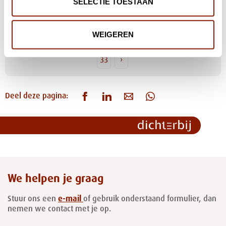
SELECTIE TOESTAAN
activiteiten
WEIGEREN
‹
23
24
25
26
27
28
29
30
31
32
33
›
Deel deze pagina:
We helpen je graag
Stuur ons een
e-mail
of gebruik onderstaand formulier, dan
nemen we contact met je op.