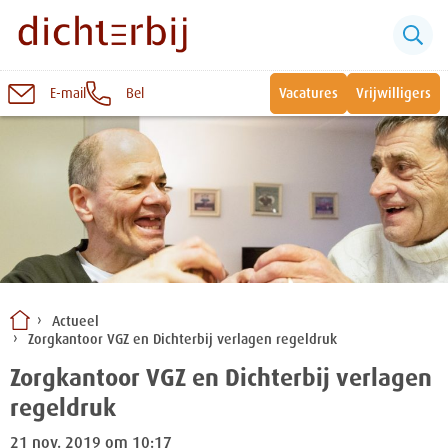
E-mail
Bel
Vacatures
Vrijwilligers
Naar
inhoud
Sluiten
Snel naar:
Wonen bij Dichterbij
Zinvolle dagbesteding
Actueel
Zorgkantoor VGZ en Dichterbij verlagen regeldruk
Vrije dagbestedingsplekken
Zorgkantoor VGZ en Dichterbij verlagen
regeldruk
21 nov. 2019 om 10:17