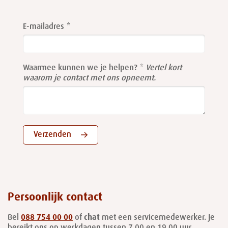
Leave
this
E-mailadres
field
blank
Waarmee kunnen we je helpen?
Vertel kort
waarom je contact met ons opneemt.
Verzenden
Persoonlijk contact
Bel
088 754 00 00
of
chat
met een servicemedewerker. Je