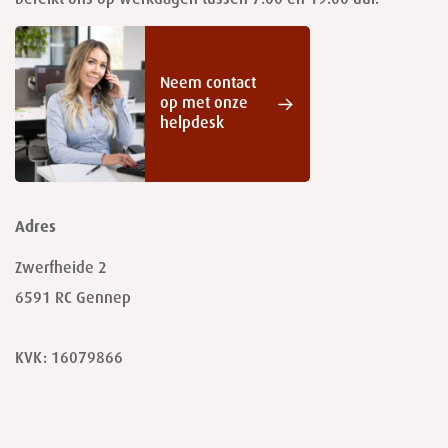
bereikt ons op werkdagen tussen 7.00 en 19.00 uur.
Neem contact
op met onze
helpdesk
Adres
Zwerfheide 2
6591 RC
Gennep
KVK: 16079866