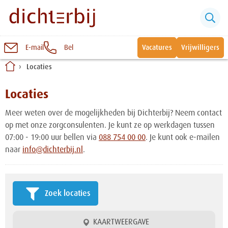
E-mail
Bel
Vacatures
Vrijwilligers
Naar
Locaties
inhoud
Sluiten
Snel naar:
Locaties
Meer weten over de mogelijkheden bij Dichterbij? Neem contact
Wonen bij Dichterbij
op met onze zorgconsulenten. Je kunt ze op werkdagen tussen
07:00 - 19:00 uur bellen via
088 754 00 00
. Je kunt ook e-mailen
naar
info@dichterbij.nl
.
Zinvolle dagbesteding
Vrije dagbestedingsplekken
Zoek locaties
KAARTWEERGAVE