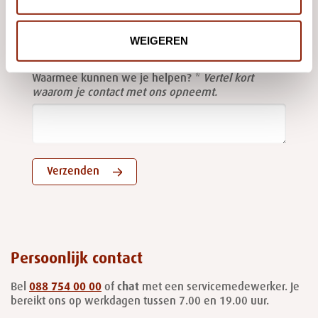
Leave
this
E-mailadres
field
WEIGEREN
blank
Waarmee kunnen we je helpen?
Vertel kort
waarom je contact met ons opneemt.
Verzenden
Persoonlijk contact
Bel
088 754 00 00
of
chat
met een servicemedewerker. Je
bereikt ons op werkdagen tussen 7.00 en 19.00 uur.