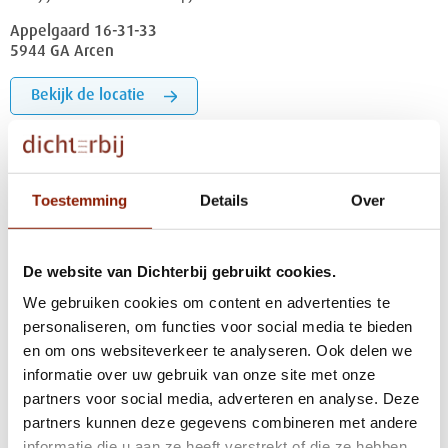
Appelgaard 16-31-33
5944 GA Arcen
Bekijk de locatie
Toestemming
Details
Over
De website van Dichterbij gebruikt cookies.
We gebruiken cookies om content en advertenties te
personaliseren, om functies voor social media te bieden
en om ons websiteverkeer te analyseren. Ook delen we
ARCEN
informatie over uw gebruik van onze site met onze
Arcen
partners voor social media, adverteren en analyse. Deze
Waar ben jij op je plek? In een groepswoning? Of in een
partners kunnen deze gegevens combineren met andere
zelfstandige woonunit? Arcen heeft het!
informatie die u aan ze heeft verstrekt of die ze hebben