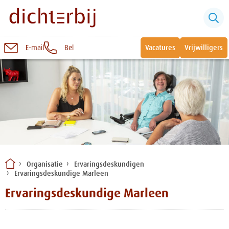
E-mail
Bel
Vacatures
Vrijwilligers
Naar
inhoud
Sluiten
Snel naar:
Wonen bij Dichterbij
Zinvolle dagbesteding
Organisatie
Ervaringsdeskundigen
Ervaringsdeskundige Marleen
Vrije dagbestedingsplekken
Ervaringsdeskundige Marleen