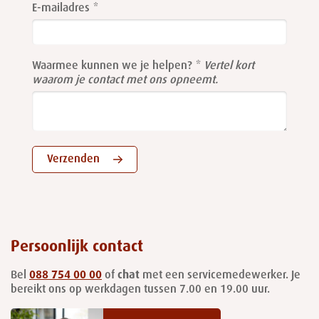
this
E-mailadres
field
blank
Waarmee kunnen we je helpen?
Vertel kort
waarom je contact met ons opneemt.
Verzenden
Persoonlijk contact
Bel
088 754 00 00
of
chat
met een servicemedewerker. Je
bereikt ons op werkdagen tussen 7.00 en 19.00 uur.