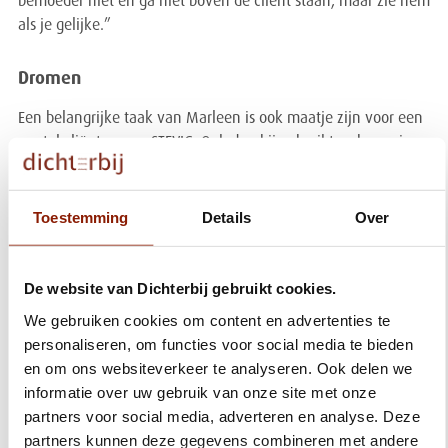
bemoeder niet en ga niet boven de cliënt staan, maar zie hem
als je gelijke.”
Dromen
Een belangrijke taak van Marleen is ook maatje zijn voor een
aantal cliënten van STEVIG. Ook daarbij gebruikt ze haar eigen
ervaringen. “Ik heb wel het idee dat cliënten van mij eerder
iets aannemen, omdat ik hetzelfde heb meegemaakt”, zegt
ze. “Maar we doen ook gewoon leuke dingen en praten over
Toestemming
Details
Over
koetjes en kalfjes.” Marleen geniet van haar werk. “Ik vind
het fijn om anderen te helpen, voel me gewaardeerd, leer
elke dag en heb vastigheid.” Dromen heeft ze ook. “Ik zou
De website van Dichterbij gebruikt cookies.
best graag een gezinnetje willen in de toekomst. En ik wil
We gebruiken cookies om content en advertenties te
meer werken. Dat kan als ervaringsdeskundige, maar
personaliseren, om functies voor social media te bieden
begeleider lijkt me ook wel wat. Dan moet ik wel een
en om ons websiteverkeer te analyseren. Ook delen we
opleiding volgen. Of ik dat wil, weet ik niet.”
informatie over uw gebruik van onze site met onze
partners voor social media, adverteren en analyse. Deze
partners kunnen deze gegevens combineren met andere