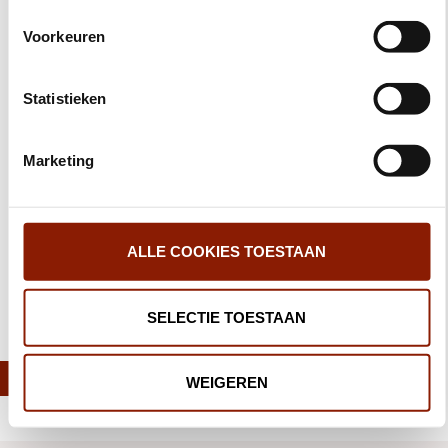
Familievereniging Dicht-bij
onze website kan je je toestemming op elk moment
Voorkeuren
Klokkenluidersregeling
wijzigen.
Stichting Vrienden van Dichterbij
Statistieken
Ervaringsdeskundigen
Marketing
Samen geven we het leven betekenis
ALLE COOKIES TOESTAAN
SELECTIE TOESTAAN
Deel deze pagina:
WEIGEREN