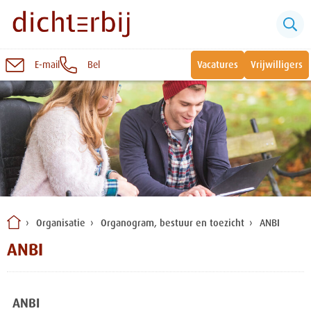
E-mail
Bel
Vacatures
Vrijwilligers
Naar
inhoud
Sluiten
Snel naar:
Wonen bij Dichterbij
Zinvolle dagbesteding
Organisatie
Organogram, bestuur en toezicht
ANBI
Vrije dagbestedingsplekken
ANBI
ANBI