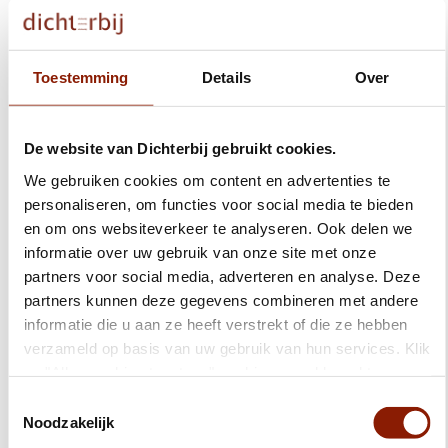
Contact
Toestemming
Details
Over
Kunnen we je helpen?
De website van Dichterbij gebruikt cookies.
Organisatie
We gebruiken cookies om content en advertenties te
personaliseren, om functies voor social media te bieden
Jaarverslag en kwaliteitsrapport
en om ons websiteverkeer te analyseren. Ook delen we
informatie over uw gebruik van onze site met onze
Financiering en overeenkomst
partners voor social media, adverteren en analyse. Deze
partners kunnen deze gegevens combineren met andere
informatie die u aan ze heeft verstrekt of die ze hebben
Organogram, bestuur en toezicht
verzameld op basis van uw gebruik van hun services. Klik
ANBI
op "Alles cookies toestaan" om hiermee akkoord te gaan.
Wilt u liever geen cookies, klik dan op "weigeren". Op
Toestemmingsselectie
Medezeggenschap
onze
privacypagina
kunt u meer lezen over onze
Noodzakelijk
cookies en via de cookie-instellingen button linksonder op