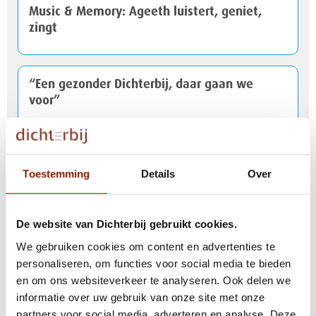
Music & Memory: Ageeth luistert, geniet,
zingt
“Een gezonder Dichterbij, daar gaan we
voor”
Update - Reactie op mediaberichten
Logterberge
Toestemming
Details
Over
De website van Dichterbij gebruikt cookies.
Ondernemingsraden Dichterbij en Daelzicht
op de bres voor goede zorg
We gebruiken cookies om content en advertenties te
personaliseren, om functies voor social media te bieden
en om ons websiteverkeer te analyseren. Ook delen we
informatie over uw gebruik van onze site met onze
Het was weer een leuke feestavond van
partners voor social media, adverteren en analyse. Deze