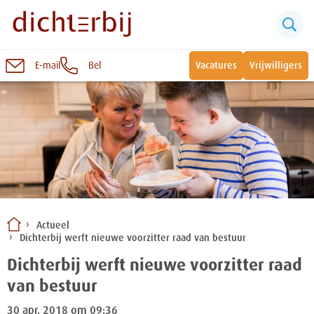
E-mail
Bel
Vacatures
Vrijwilligers
Naar
inhoud
Sluiten
Snel naar:
Wonen bij Dichterbij
Zinvolle dagbesteding
Actueel
Dichterbij werft nieuwe voorzitter raad van bestuur
Vrije dagbestedingsplekken
Dichterbij werft nieuwe voorzitter raad
van bestuur
30 apr. 2018 om 09:36