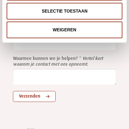
Stuur ons een
e-mail
of gebruik onderstaand formulier, dan
nemen we contact met je op.
SELECTIE TOESTAAN
WEIGEREN
Leave
this
E-mailadres
field
blank
Waarmee kunnen we je helpen?
Vertel kort
waarom je contact met ons opneemt.
Verzenden