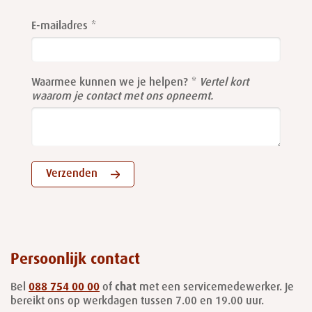
Leave
this
E-mailadres
field
blank
Waarmee kunnen we je helpen?
Vertel kort
waarom je contact met ons opneemt.
Verzenden
Persoonlijk contact
Bel
088 754 00 00
of
chat
met een servicemedewerker. Je
bereikt ons op werkdagen tussen 7.00 en 19.00 uur.