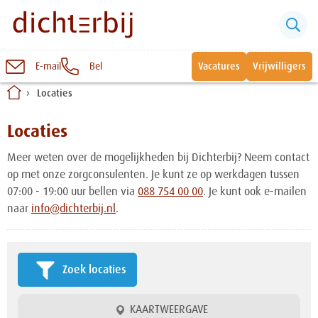
E-mail
Bel
Vacatures
Vrijwilligers
Naar
Locaties
inhoud
Sluiten
Snel naar:
Locaties
Meer weten over de mogelijkheden bij Dichterbij? Neem contact
Wonen bij Dichterbij
op met onze zorgconsulenten. Je kunt ze op werkdagen tussen
07:00 - 19:00 uur bellen via
088 754 00 00
. Je kunt ook e-mailen
naar
info@dichterbij.nl
.
Zinvolle dagbesteding
Vrije dagbestedingsplekken
Zoek locaties
KAARTWEERGAVE