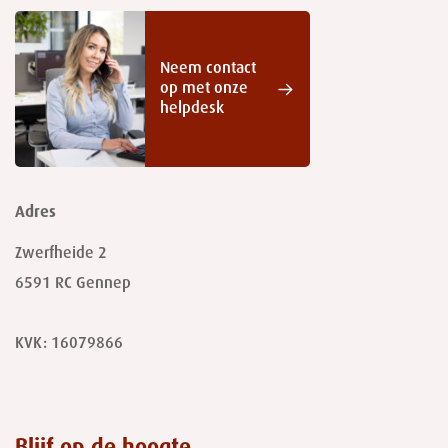
Neem contact
op met onze
helpdesk
Adres
Zwerfheide 2
6591 RC
Gennep
KVK: 16079866
Blijf op de hoogte