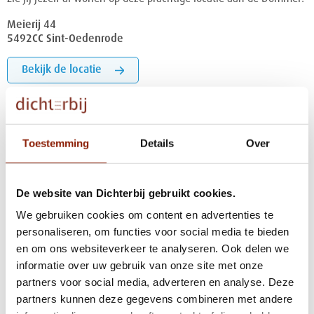
Meierij 44
5492CC Sint-Oedenrode
Bekijk de locatie
Toestemming
Details
Over
De website van Dichterbij gebruikt cookies.
We gebruiken cookies om content en advertenties te
personaliseren, om functies voor social media te bieden
en om ons websiteverkeer te analyseren. Ook delen we
SINT-OEDENRODE
informatie over uw gebruik van onze site met onze
Meierij A1 en A101
partners voor social media, adverteren en analyse. Deze
Midden in het centrum én vlak bij de Dommel: hoe mooi kun je
partners kunnen deze gegevens combineren met andere