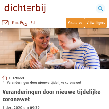
E-mail
Bel
Vacatures
Vrijwilligers
Naar
inhoud
Sluiten
Snel naar:
Wonen bij Dichterbij
Zinvolle dagbesteding
Actueel
Veranderingen door nieuwe tijdelijke coronawet
Vrije dagbestedingsplekken
Veranderingen door nieuwe tijdelijke
coronawet
1 dec. 2020 om 09:39