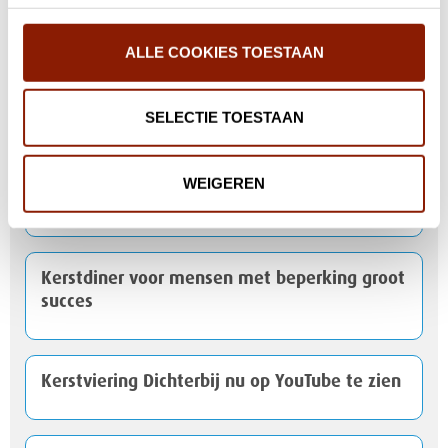
ALLE COOKIES TOESTAAN
De vijf meest aangevraagde e-health
hulpmiddelen
SELECTIE TOESTAAN
VGN-medewerkers onder de indruk van
WEIGEREN
Hummeltjeshof
Kerstdiner voor mensen met beperking groot
succes
Kerstviering Dichterbij nu op YouTube te zien