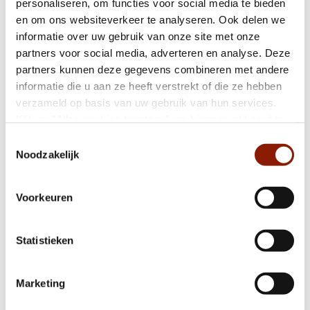
personaliseren, om functies voor social media te bieden
en om ons websiteverkeer te analyseren. Ook delen we
Dichterbij helpt Funpop om droom waar te
maken
informatie over uw gebruik van onze site met onze
partners voor social media, adverteren en analyse. Deze
partners kunnen deze gegevens combineren met andere
informatie die u aan ze heeft verstrekt of die ze hebben
Even voorstellen: dit zijn onze e-
verzameld op basis van uw gebruik van hun services.
healthcoördinatoren
Klik op "Alles cookies toestaan" om hiermee akkoord te
gaan. Wilt u liever geen cookies, klik dan op "weigeren".
Toestemmingsselectie
Op onze
privacypagina
kunt u meer lezen over onze
Noodzakelijk
Gezocht: geniale ideeën voor VG Hackathon
cookies en via de cookie-instellingen button linksonder op
onze website kan je je toestemming op elk moment
Voorkeuren
wijzigen.
Rechter stelt forensische instellingen
(waaronder STEVIG) in gelijk
Statistieken
Marketing
E-healthweek 2020: Oortjes geven
medewerkers veiligheid en rust